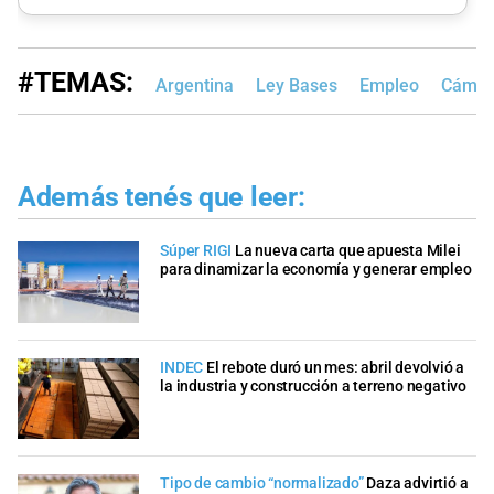
#TEMAS:
Argentina
Ley Bases
Empleo
Cámara
Además tenés que leer:
Súper RIGI
La nueva carta que apuesta Milei
para dinamizar la economía y generar empleo
INDEC
El rebote duró un mes: abril devolvió a
la industria y construcción a terreno negativo
Tipo de cambio “normalizado”
Daza advirtió a