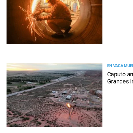
EN VACA MUE
Caputo an
Grandes I