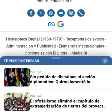
Notife
Educacion SF
Hemeroteca Digital (1930-1979)
-
Receptorías de avisos
-
Administración y Publicidad
-
Elementos institucionales
-
Opcionales con El Litoral
-
MediaKit
TE PUEDE INTERESAR
✕
El Litoral es miembro de:
POLÍTICA
Sin pedido de disculpas ni acción
diplomática: Quirno lamentó la
“decisión unilateral de Brasil”
POLÍTICA
En Asociación con:
El oficialismo eliminó el capítulo de
extranjerización de tierras del proyecto
de propiedad privada