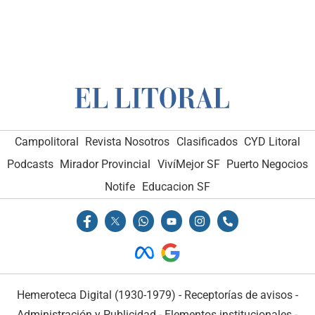
Campolitoral
Revista Nosotros
Clasificados
CYD Litoral
Podcasts
Mirador Provincial
VivíMejor SF
Puerto Negocios
Notife
Educacion SF
Hemeroteca Digital (1930-1979)
-
Receptorías de avisos
-
Administración y Publicidad
-
Elementos institucionales
-