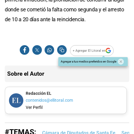
donde se cometió la falta como segunda y el arresto
de 10 a 20 días ante la reincidencia.
+ Agregar El Litoral en
Agregar a tus medios preferidos en Google
Sobre el Autor
Redacción EL
contenidos@ellitoral.com
Ver Perfil
#TEMAS:
Cámara de Diputados de Santa Fe
Senad