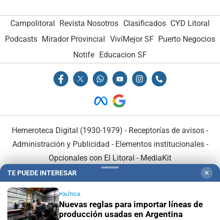
Campolitoral
Revista Nosotros
Clasificados
CYD Litoral
Podcasts
Mirador Provincial
VivíMejor SF
Puerto Negocios
Notife
Educacion SF
Hemeroteca Digital (1930-1979)
-
Receptorías de avisos
-
Administración y Publicidad
-
Elementos institucionales
-
Opcionales con El Litoral
-
MediaKit
TE PUEDE INTERESAR
✕
El Litoral es miembro de:
POLÍTICA
Nuevas reglas para importar líneas de
producción usadas en Argentina