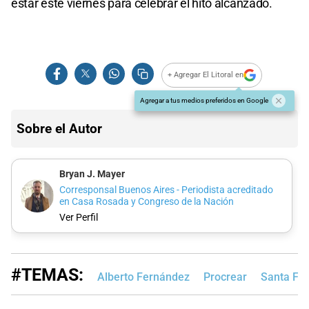
estar este viernes para celebrar el hito alcanzado.
+ Agregar El Litoral en
Agregar a tus medios preferidos en Google
Sobre el Autor
Bryan J. Mayer
Corresponsal Buenos Aires - Periodista acreditado
en Casa Rosada y Congreso de la Nación
Ver Perfil
#TEMAS:
Alberto Fernández
Procrear
Santa Fe