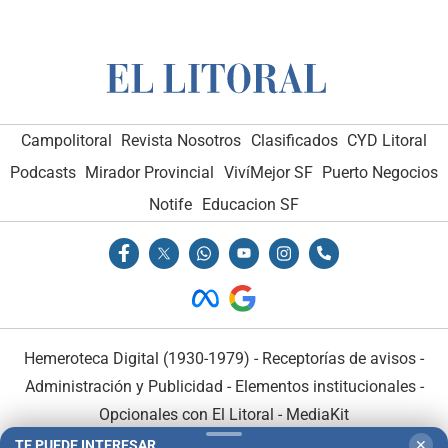
Campolitoral
Revista Nosotros
Clasificados
CYD Litoral
Podcasts
Mirador Provincial
VivíMejor SF
Puerto Negocios
Notife
Educacion SF
Hemeroteca Digital (1930-1979)
-
Receptorías de avisos
-
Administración y Publicidad
-
Elementos institucionales
-
Opcionales con El Litoral
-
MediaKit
TE PUEDE INTERESAR
✕