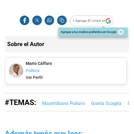
+ Agregar El Litoral en
Agregar a tus medios preferidos en Google
Sobre el Autor
Mario Cáffaro
Política.
Ver Perfil
#TEMAS:
Maximiliano Pullaro
Gisela Scaglia
Sa
Además tenés que leer: