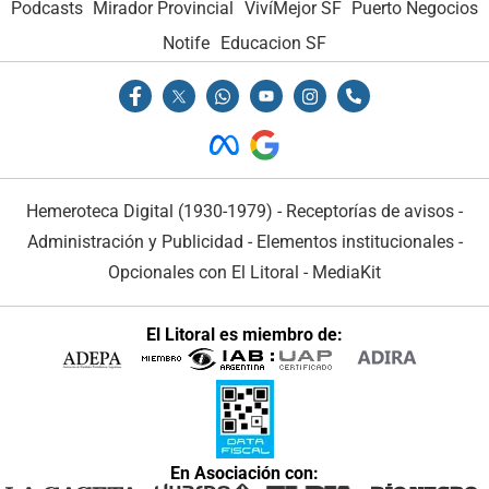
Podcasts
Mirador Provincial
VivíMejor SF
Puerto Negocios
Notife
Educacion SF
Hemeroteca Digital (1930-1979)
-
Receptorías de avisos
-
Administración y Publicidad
-
Elementos institucionales
-
Opcionales con El Litoral
-
MediaKit
El Litoral es miembro de:
En Asociación con: