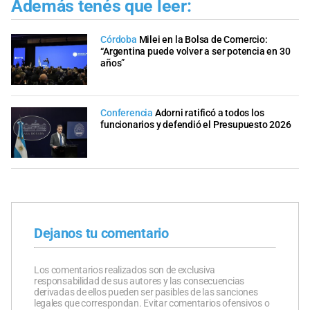
Además tenés que leer:
Córdoba
Milei en la Bolsa de Comercio:
“Argentina puede volver a ser potencia en 30
años”
Conferencia
Adorni ratificó a todos los
funcionarios y defendió el Presupuesto 2026
Dejanos tu comentario
Los comentarios realizados son de exclusiva
responsabilidad de sus autores y las consecuencias
derivadas de ellos pueden ser pasibles de las sanciones
legales que correspondan. Evitar comentarios ofensivos o