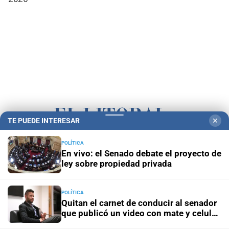
TE PUEDE INTERESAR
✕
POLÍTICA
Campolitoral
Revista Nosotros
Clasificados
CYD Litoral
En vivo: el Senado debate el proyecto de
ley sobre propiedad privada
Podcasts
Mirador Provincial
VivíMejor SF
Puerto Negocios
Notife
Educacion SF
POLÍTICA
Quitan el carnet de conducir al senador
que publicó un video con mate y celular
al volante