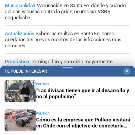
Municipalidad
Vacunación en Santa Fe: dónde y cuándo
aplican vacunas contra la gripe, neumonía, VSR y
coqueluche
Actualización
Suben las multas en Santa Fe: cómo
quedarán los nuevos montos de las infracciones más
comunes
Pronóstico
Domingo frío y con cielo mayormente
despejado en la ciudad de Santa Fe
TE PUEDE INTERESAR
✕
Santa Fe ciudad
Esmeralda Este II: la Villa Suramericana
POLÍTICA
que después de los Juegos será hogar de 346 familias
“Las divisas tienen que ir al desarrollo y
no al populismo”
POLÍTICA
Cómo es la empresa que Pullaro visitará
en Chile con el objetivo de conectarla
+
Sucesos
con Santa Fe