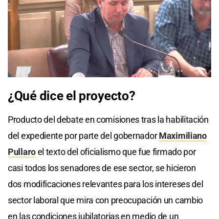
0
seconds
¿Qué dice el proyecto?
of
0
seconds
Producto del debate en comisiones tras la habilitación
del expediente por parte del gobernador
Maximiliano
Pullaro
el texto del oficialismo que fue firmado por
casi todos los senadores de ese sector, se hicieron
dos modificaciones relevantes para los intereses del
sector laboral que mira con preocupación un cambio
en las condiciones jubilatorias en medio de un