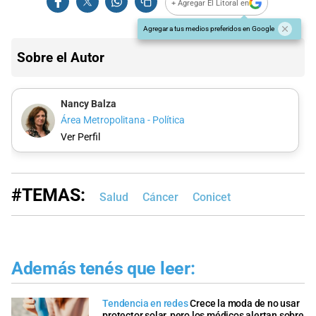
+ Agregar El Litoral en
Agregar a tus medios preferidos en Google
Sobre el Autor
Nancy Balza
Área Metropolitana - Política
Ver Perfil
#TEMAS:
Salud
Cáncer
Conicet
Además tenés que leer:
Tendencia en redes
Crece la moda de no usar
protector solar, pero los médicos alertan sobre