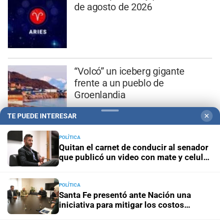
de agosto de 2026
“Volcó” un iceberg gigante
frente a un pueblo de
Groenlandia
TE PUEDE INTERESAR
✕
POLÍTICA
Declaración clave: el enfermero
Quitan el carnet de conducir al senador
que publicó un video con mate y celular
aseguró que Maradona “fue al
al volante
baño” la noche anterior a su
muerte
POLÍTICA
Santa Fe presentó ante Nación una
iniciativa para mitigar los costos
energéticos en la industria