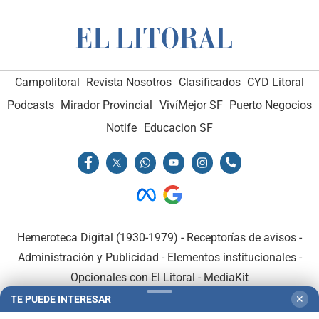
Campolitoral
Revista Nosotros
Clasificados
CYD Litoral
Podcasts
Mirador Provincial
VivíMejor SF
Puerto Negocios
Notife
Educacion SF
Hemeroteca Digital (1930-1979)
-
Receptorías de avisos
-
Administración y Publicidad
-
Elementos institucionales
-
Opcionales con El Litoral
-
MediaKit
TE PUEDE INTERESAR
✕
El Litoral es miembro de: