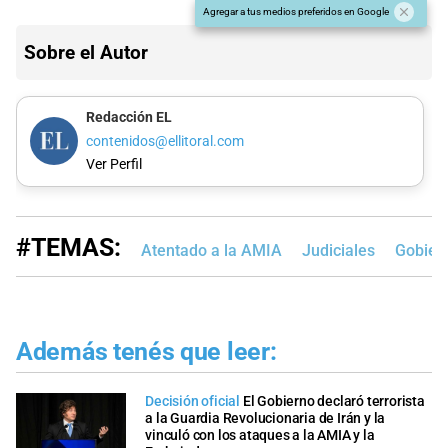
Agregar a tus medios preferidos en Google
Sobre el Autor
Redacción EL
contenidos@ellitoral.com
Ver Perfil
#TEMAS:
Atentado a la AMIA
Judiciales
Gobier
Además tenés que leer:
Decisión oficial
El Gobierno declaró terrorista
a la Guardia Revolucionaria de Irán y la
vinculó con los ataques a la AMIA y la