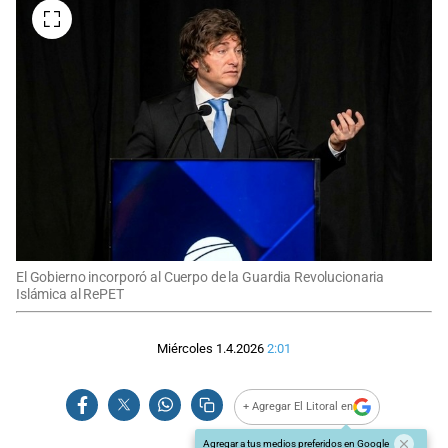
El Gobierno incorporó al Cuerpo de la Guardia Revolucionaria
Islámica al RePET
Miércoles 1.4.2026
2:01
+ Agregar El Litoral en
Agregar a tus medios preferidos en Google