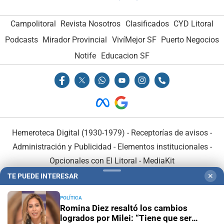
Campolitoral
Revista Nosotros
Clasificados
CYD Litoral
Podcasts
Mirador Provincial
VivíMejor SF
Puerto Negocios
Notife
Educacion SF
Hemeroteca Digital (1930-1979)
-
Receptorías de avisos
-
Administración y Publicidad
-
Elementos institucionales
-
Opcionales con El Litoral
-
MediaKit
TE PUEDE INTERESAR
✕
El Litoral es miembro de:
POLÍTICA
Romina Diez resaltó los cambios
logrados por Milei: “Tiene que ser