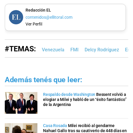
Redacción EL
contenidos@ellitoral.com
Ver Perfil
#TEMAS:
Venezuela
FMI
Delcy Rodríguez
Est
Además tenés que leer:
Respaldo desde Washington
Bessent volvió a
elogiar a Milei y habló de un “éxito fantástico”
de la Argentina
Casa Rosada
Milei recibió al gendarme
Nahuel Gallo tras su cautiverio de 448 días en