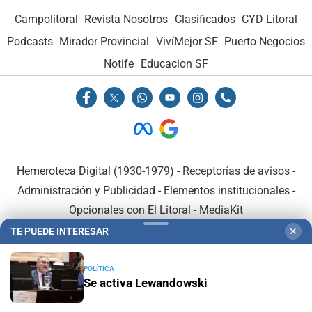
Campolitoral
Revista Nosotros
Clasificados
CYD Litoral
Podcasts
Mirador Provincial
VivíMejor SF
Puerto Negocios
Notife
Educacion SF
Hemeroteca Digital (1930-1979)
-
Receptorías de avisos
-
Administración y Publicidad
-
Elementos institucionales
-
Opcionales con El Litoral
-
MediaKit
TE PUEDE INTERESAR
✕
El Litoral es miembro de:
POLÍTICA
Se activa Lewandowski