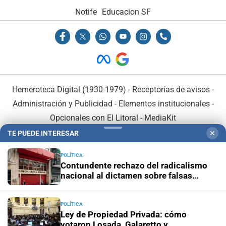
Notife
Educacion SF
Hemeroteca Digital (1930-1979)
-
Receptorías de avisos
-
Administración y Publicidad
-
Elementos institucionales
-
Opcionales con El Litoral
-
MediaKit
TE PUEDE INTERESAR
✕
El Litoral es miembro de:
POLÍTICA
Contundente rechazo del radicalismo
nacional al dictamen sobre falsas
denuncias
POLÍTICA
En Asociación con:
Ley de Propiedad Privada: cómo
votaron Losada, Galaretto y