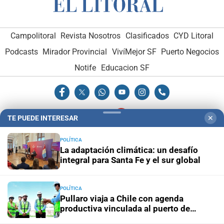
Campolitoral
Revista Nosotros
Clasificados
CYD Litoral
Podcasts
Mirador Provincial
VivíMejor SF
Puerto Negocios
Notife
Educacion SF
TE PUEDE INTERESAR
✕
POLÍTICA
Hemeroteca Digital (1930-1979)
-
Receptorías de avisos
-
La adaptación climática: un desafío
Administración y Publicidad
-
Elementos institucionales
-
integral para Santa Fe y el sur global
Opcionales con El Litoral
-
MediaKit
POLÍTICA
Pullaro viaja a Chile con agenda
El Litoral es miembro de:
productiva vinculada al puerto de
Rosario