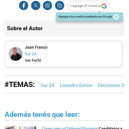
+ Agregar El Litoral en
Agregar a tus medios preferidos en Google
Sobre el Autor
Juan Franco
Sur 24
Ver Perfil
#TEMAS:
Sur 24
Lisandro Enrico
Elecciones 20
Además tenés que leer:
Cierre ante el Tribunal Electoral
Candidatos a