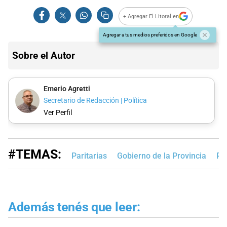
+ Agregar El Litoral en
Agregar a tus medios preferidos en Google
Sobre el Autor
Emerio Agretti
Secretario de Redacción | Política
Ver Perfil
#TEMAS:
Paritarias
Gobierno de la Provincia
Pa
Además tenés que leer: