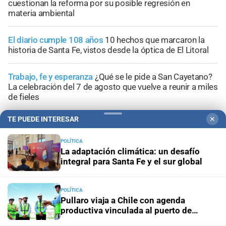
cuestionan la reforma por su posible regresión en
materia ambiental
El diario cumple 108 años
10 hechos que marcaron la
historia de Santa Fe, vistos desde la óptica de El Litoral
Trabajo, fe y esperanza
¿Qué se le pide a San Cayetano?
La celebración del 7 de agosto que vuelve a reunir a miles
de fieles
TE PUEDE INTERESAR
✕
Panorama astrológico
Horóscopo de hoy 7 de agosto de
2026
POLÍTICA
La adaptación climática: un desafío
integral para Santa Fe y el sur global
POLÍTICA
Pullaro viaja a Chile con agenda
productiva vinculada al puerto de
Rosario