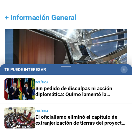
+
Información General
TE PUEDE INTERESAR
✕
POLÍTICA
Sin pedido de disculpas ni acción
diplomática: Quirno lamentó la
“decisión unilateral de Brasil”
POLÍTICA
El oficialismo eliminó el capítulo de
Sorteo del miércoles 5 agosto
Quini 6: estos son
extranjerización de tierras del proyecto
los números favorecidos
de propiedad privada