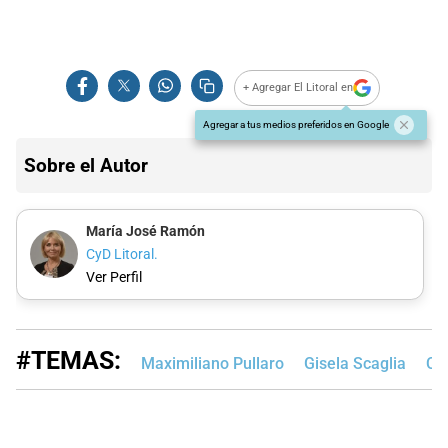
+ Agregar El Litoral en
Agregar a tus medios preferidos en Google
Sobre el Autor
María José Ramón
CyD Litoral.
Ver Perfil
#TEMAS:
Maximiliano Pullaro
Gisela Scaglia
Cá