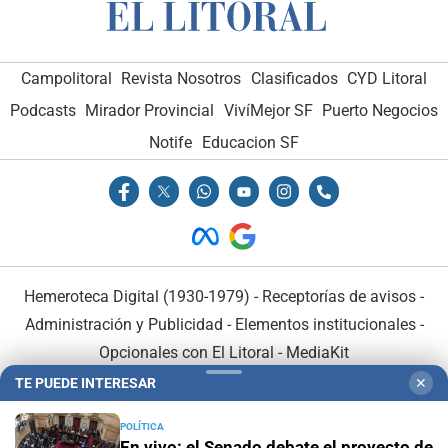
Campolitoral
Revista Nosotros
Clasificados
CYD Litoral
Podcasts
Mirador Provincial
VivíMejor SF
Puerto Negocios
Notife
Educacion SF
Hemeroteca Digital (1930-1979)
-
Receptorías de avisos
-
Administración y Publicidad
-
Elementos institucionales
-
Opcionales con El Litoral
-
MediaKit
TE PUEDE INTERESAR
✕
El Litoral es miembro de:
POLÍTICA
En vivo: el Senado debate el proyecto de