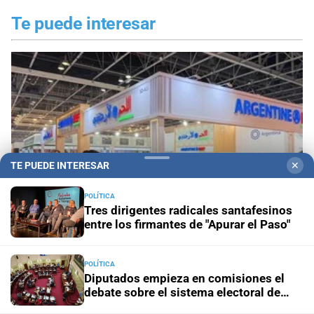
Te puede interesar
TE PUEDE INTERESAR
✕
POLÍTICA
Tres dirigentes radicales santafesinos
entre los firmantes de "Apurar el Paso"
CARSFE respaldó el aporte al IPCVA, aunque
POLÍTICA
reclama cambios en el funcionamiento del
Diputados empieza en comisiones el
Instituto
debate sobre el sistema electoral de
Santa Fe