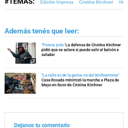
#TEMAS:
Edición Impresa
Cristina Kirchner
Hora
Además tenés que leer:
"Parece joda"
La defensa de Cristina Kirchner
pidió que se aclare si puede salir al balcón a
saludar
"La calle es de la gente, no del kirchnerismo"
Casa Rosada minimizó la marcha a Plaza de
Mayo en favor de Cristina Kirchner
Dejanos tu comentario