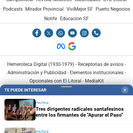
Podcasts
Mirador Provincial
VivíMejor SF
Puerto Negocios
Notife
Educacion SF
Hemeroteca Digital (1930-1979)
-
Receptorías de avisos
-
Administración y Publicidad
-
Elementos institucionales
-
Opcionales con El Litoral
-
MediaKit
TE PUEDE INTERESAR
✕
El Litoral es miembro de:
POLÍTICA
Tres dirigentes radicales santafesinos
entre los firmantes de "Apurar el Paso"
POLÍTICA