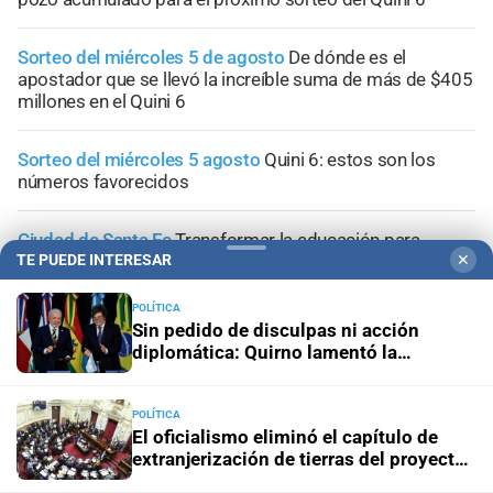
Sorteo del miércoles 5 de agosto
De dónde es el
apostador que se llevó la increíble suma de más de $405
millones en el Quini 6
Sorteo del miércoles 5 agosto
Quini 6: estos son los
números favorecidos
Ciudad de Santa Fe
Transformar la educación para
humanizar el futuro
TE PUEDE INTERESAR
✕
POLÍTICA
Sin pedido de disculpas ni acción
diplomática: Quirno lamentó la
“decisión unilateral de Brasil”
POLÍTICA
El oficialismo eliminó el capítulo de
extranjerización de tierras del proyecto
de propiedad privada