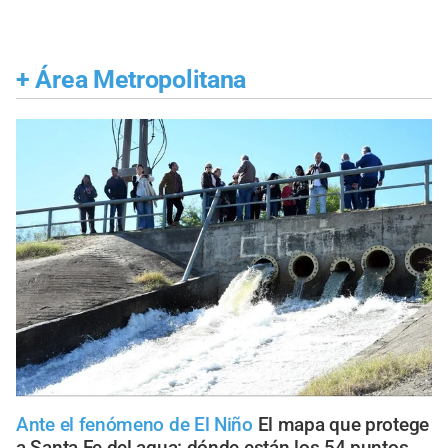
+
Área Metropolitana
Ante el fenómeno de El Niño
El mapa que protege
a Santa Fe del agua: dónde están los 54 puntos