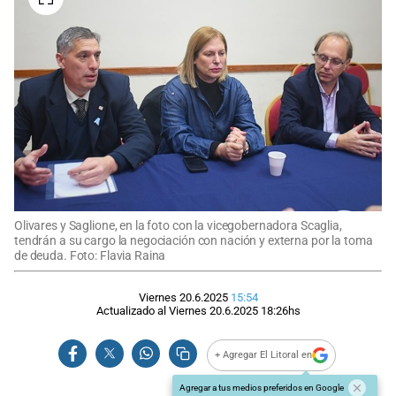
Olivares y Saglione, en la foto con la vicegobernadora Scaglia,
tendrán a su cargo la negociación con nación y externa por la toma
de deuda. Foto: Flavia Raina
Viernes 20.6.2025
15:54
Actualizado al
Viernes 20.6.2025
18:26
hs
+ Agregar El Litoral en
Agregar a tus medios preferidos en Google