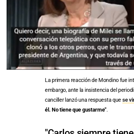
0
seconds
La primera reacción de Mondino fue int
of
0
embargo, ante la insistencia del periodi
seconds
Volume
0%
canciller lanzó una respuesta que
se vi
él. No tiene que gustarme"
.
"Carlos siempre tiene