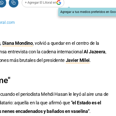
+ Agregar El Litoral en
Agregar a tus medios preferidos en Goo
oral.com
s,
Diana Mondino
, volvió a quedar en el centro de la
nsa entrevista con la cadena internacional
Al Jazeera
,
iones más brutales del presidente
Javier Milei
.
me"
ando el periodista Mehdi Hasan le leyó al aire una de
atario: aquella en la que afirmó que
"el Estado es el
 los nenes encadenados y bañados en vaselina"
.