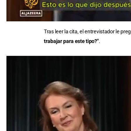
0
seconds
Tras leer la cita, el entrevistador le pr
of
0
trabajar para este tipo?"
.
seconds
Volume
0%