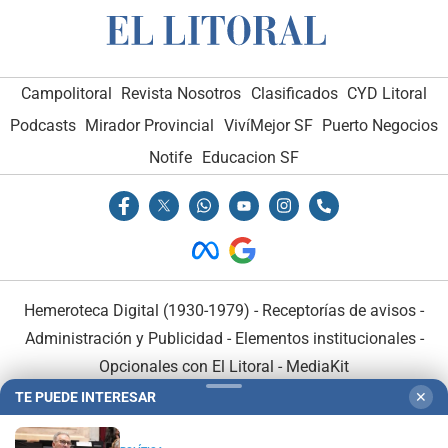
Campolitoral
Revista Nosotros
Clasificados
CYD Litoral
Podcasts
Mirador Provincial
VivíMejor SF
Puerto Negocios
Notife
Educacion SF
Hemeroteca Digital (1930-1979)
-
Receptorías de avisos
-
Administración y Publicidad
-
Elementos institucionales
-
Opcionales con El Litoral
-
MediaKit
TE PUEDE INTERESAR
✕
El Litoral es miembro de: