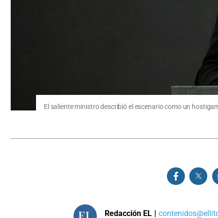
El saliente ministro describió el escenario como un hosti
Redacción EL
|
contenidos@ellit