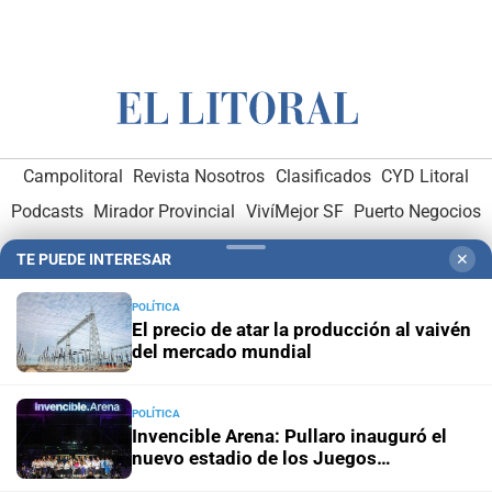
Campolitoral
Revista Nosotros
Clasificados
CYD Litoral
Podcasts
Mirador Provincial
VivíMejor SF
Puerto Negocios
Notife
Educacion SF
TE PUEDE INTERESAR
✕
POLÍTICA
El precio de atar la producción al vaivén
del mercado mundial
Hemeroteca Digital (1930-1979)
-
Receptorías de avisos
-
POLÍTICA
Invencible Arena: Pullaro inauguró el
Administración y Publicidad
-
Elementos institucionales
-
nuevo estadio de los Juegos
Opcionales con El Litoral
-
MediaKit
Suramericanos 2026