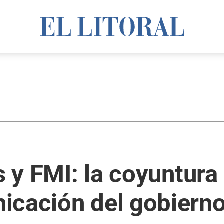
ís y FMI: la coyuntur
icación del gobiern