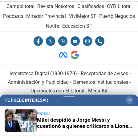
Campolitoral
Revista Nosotros
Clasificados
CYD Litoral
Podcasts
Mirador Provincial
VivíMejor SF
Puerto Negocios
Notife
Educacion SF
Hemeroteca Digital (1930-1979)
-
Receptorías de avisos
-
Administración y Publicidad
-
Elementos institucionales
-
Opcionales con El Litoral
-
MediaKit
TE PUEDE INTERESAR
✕
El Litoral es miembro de:
POLÍTICA
Milei despidió a Jorge Messi y
cuestionó a quienes criticaron a Lionel
durante el Mundial