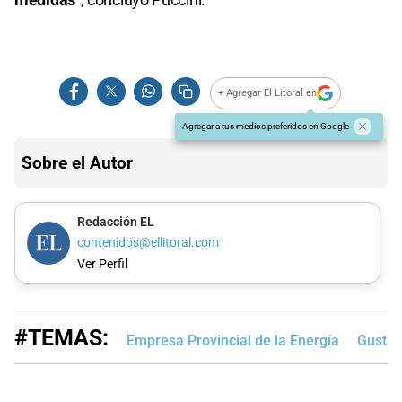
+ Agregar El Litoral en
Agregar a tus medios preferidos en Google
Sobre el Autor
Redacción EL
contenidos@ellitoral.com
Ver Perfil
#TEMAS:
Empresa Provincial de la Energía
Gustav