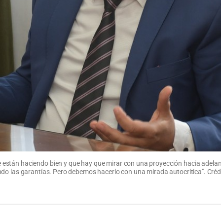
tán haciendo bien y que hay que mirar con una proyección hacia adelante, 
do las garantías. Pero debemos hacerlo con una mirada autocrítica". Crédi