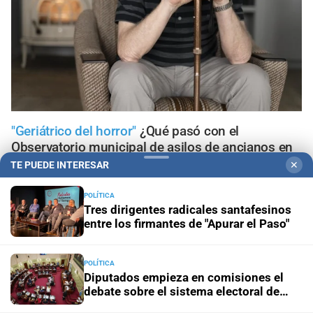
"Geriátrico del horror"
¿Qué pasó con el
Observatorio municipal de asilos de ancianos en
la ciudad de Santa Fe?
TE PUEDE INTERESAR
✕
POLÍTICA
Ante el fenómeno de El Niño
El mapa que protege a
Tres dirigentes radicales santafesinos
Santa Fe del agua: dónde están los 54 puntos de
entre los firmantes de "Apurar el Paso"
bombeo
Clima
Qué dice el pronóstico de este sábado en la ciudad
POLÍTICA
Diputados empieza en comisiones el
de Santa Fe
debate sobre el sistema electoral de
Santa Fe