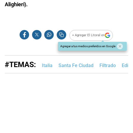
Alighieri).
+ Agregar El Litoral en
Agregar a tus medios preferidos en Google
#TEMAS:
Italia
Santa Fe Ciudad
Filtrado
Edic