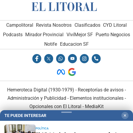
Campolitoral
Revista Nosotros
Clasificados
CYD Litoral
Podcasts
Mirador Provincial
VivíMejor SF
Puerto Negocios
Notife
Educacion SF
Hemeroteca Digital (1930-1979)
-
Receptorías de avisos
-
Administración y Publicidad
-
Elementos institucionales
-
Opcionales con El Litoral
-
MediaKit
TE PUEDE INTERESAR
✕
El Litoral es miembro de:
POLÍTICA