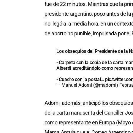
fue de 22 minutos. Mientras que la pr
presidente argentino, poco antes de la
no llegó a la media hora, en un context
de aborto no punible, impulsada por el 
Los obsequios del Presidente de la Na
- Carpeta con la copia de la carta ma
Alberdi acreditándolo como represe
- Cuadro con la postal…
pic.twitter.
— Manuel Adorni (@madorni)
Februa
Adorni, además, anticipó los obsequios 
de la carta manuscrita del Canciller Jo
como representante en Europa (Mayo d
Mama Antula que el Correo Argentino di