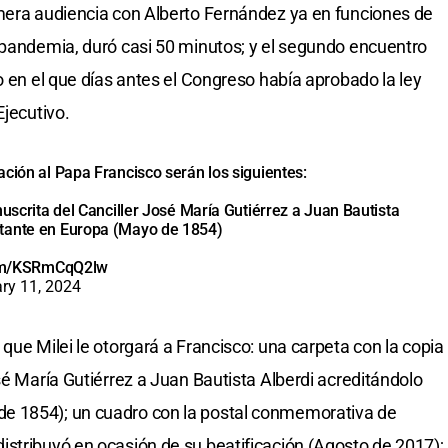
imera audiencia con Alberto Fernández ya en funciones de
 pandemia, duró casi 50 minutos; y el segundo encuentro
o en el que días antes el Congreso había aprobado la ley
Ejecutivo.
ción al Papa Francisco serán los siguientes:
nuscrita del Canciller José María Gutiérrez a Juan Bautista
ntante en Europa (Mayo de 1854)
com/KSRmCqQ2lw
ry 11, 2024
que Milei le otorgará a Francisco: una carpeta con la copia
sé María Gutiérrez a Juan Bautista Alberdi acreditándolo
e 1854); un cuadro con la postal conmemorativa de
stribuyó en ocasión de su beatificación (Agosto de 2017);