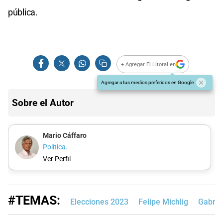
pública.
+ Agregar El Litoral en
Agregar a tus medios preferidos en Google
Sobre el Autor
Mario Cáffaro
Política.
Ver Perfil
#TEMAS:
Elecciones 2023
Felipe Michlig
Gabrie