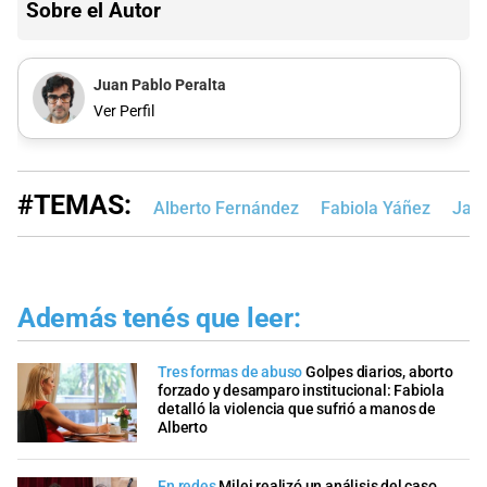
Sobre el Autor
Juan Pablo Peralta
Ver Perfil
#TEMAS:
Alberto Fernández
Fabiola Yáñez
Javi
Además tenés que leer:
Tres formas de abuso
Golpes diarios, aborto
forzado y desamparo institucional: Fabiola
detalló la violencia que sufrió a manos de
Alberto
En redes
Milei realizó un análisis del caso