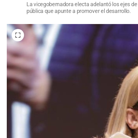
La vicegobernadora electa adelantó los ejes de
pública que apunte a promover el desarrollo.