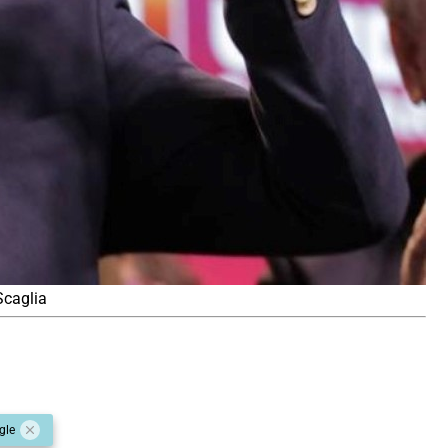
Scaglia
gle