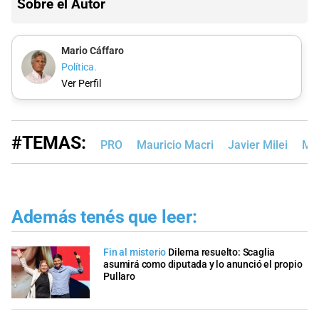
Sobre el Autor
Mario Cáffaro
Política.
Ver Perfil
#TEMAS:
PRO
Mauricio Macri
Javier Milei
Max
Además tenés que leer:
Fin al misterio
Dilema resuelto: Scaglia
asumirá como diputada y lo anunció el propio
Pullaro