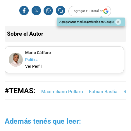
+ Agregar El Litoral en
Agregar a tus medios preferidos en Google
Sobre el Autor
Mario Cáffaro
Política.
Ver Perfil
#TEMAS:
Maximiliano Pullaro
Fabián Bastía
Roa
Además tenés que leer: