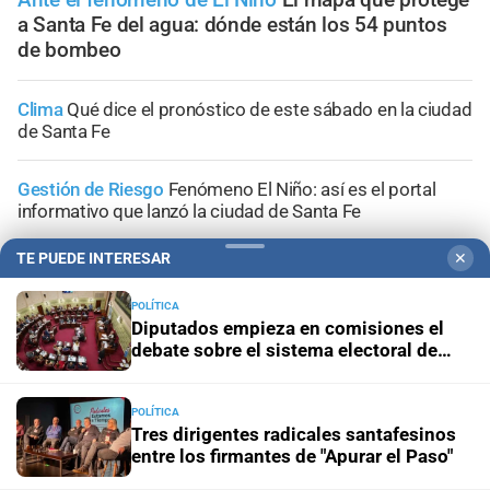
a Santa Fe del agua: dónde están los 54 puntos
de bombeo
Clima
Qué dice el pronóstico de este sábado en la ciudad
de Santa Fe
Gestión de Riesgo
Fenómeno El Niño: así es el portal
informativo que lanzó la ciudad de Santa Fe
TE PUEDE INTERESAR
✕
En Santa Fe
Todo lo que tenés que saber antes de salir
de casa en Santa Fe este viernes 7 de agosto
POLÍTICA
Diputados empieza en comisiones el
Viernes 7 de agosto de 2026
El tránsito en la provincia
debate sobre el sistema electoral de
de Santa Fe; la información minuto a minuto
Santa Fe
POLÍTICA
Tres dirigentes radicales santafesinos
entre los firmantes de "Apurar el Paso"