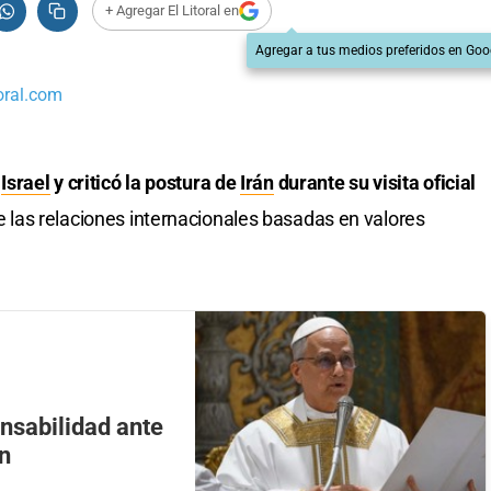
+ Agregar El Litoral en
Agregar a tus medios preferidos en Goo
oral.com
a
Israel
y criticó la postura de
Irán
durante su visita oficial
 las relaciones internacionales basadas en valores
onsabilidad ante
án