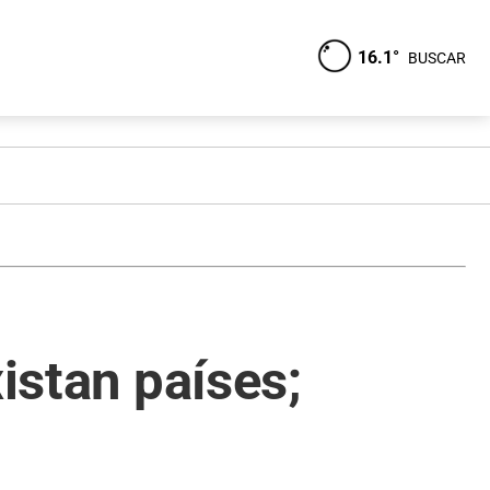
16.1°
BUSCAR
istan países;