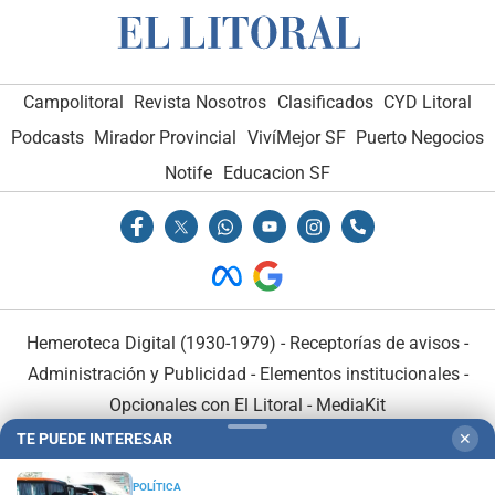
Campolitoral
Revista Nosotros
Clasificados
CYD Litoral
Podcasts
Mirador Provincial
VivíMejor SF
Puerto Negocios
Notife
Educacion SF
Hemeroteca Digital (1930-1979)
-
Receptorías de avisos
-
Administración y Publicidad
-
Elementos institucionales
-
Opcionales con El Litoral
-
MediaKit
TE PUEDE INTERESAR
✕
El Litoral es miembro de:
POLÍTICA