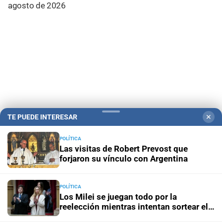
agosto de 2026
TE PUEDE INTERESAR
✕
POLÍTICA
Las visitas de Robert Prevost que
Campolitoral
Revista Nosotros
Clasificados
CYD Litoral
forjaron su vínculo con Argentina
Podcasts
Mirador Provincial
VivíMejor SF
Puerto Negocios
Notife
Educacion SF
POLÍTICA
Los Milei se juegan todo por la
reelección mientras intentan sortear el
desgaste de la gestión