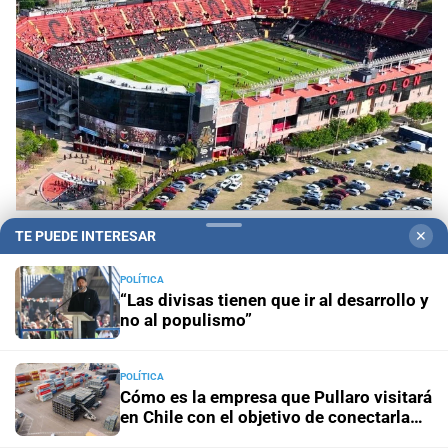
Recomendaciones
Cortes y desvíos en Santa Fe
TE PUEDE INTERESAR
✕
por el partido de Colón: qué calles estarán
afectadas y cómo circularán los colectivos
POLÍTICA
“Las divisas tienen que ir al desarrollo y
no al populismo”
Municipalidad
Vacunación en Santa Fe: dónde y cuándo
aplican vacunas contra la gripe, neumonía, VSR y
coqueluche
POLÍTICA
Cómo es la empresa que Pullaro visitará
en Chile con el objetivo de conectarla
Actualización
Suben las multas en Santa Fe: cómo
con Santa Fe