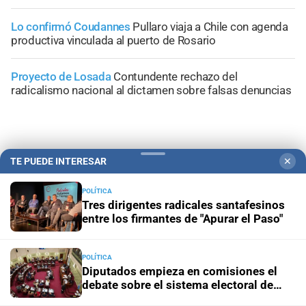
Lo confirmó Coudannes
Pullaro viaja a Chile con agenda
productiva vinculada al puerto de Rosario
Proyecto de Losada
Contundente rechazo del
radicalismo nacional al dictamen sobre falsas denuncias
TE PUEDE INTERESAR
✕
+
Área Metropolitana
POLÍTICA
Tres dirigentes radicales santafesinos
entre los firmantes de "Apurar el Paso"
POLÍTICA
Diputados empieza en comisiones el
debate sobre el sistema electoral de
Santa Fe