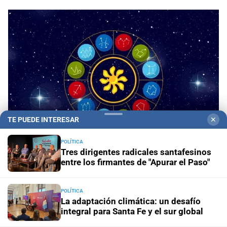
TE PUEDE INTERESAR
✕
POLÍTICA
Tres dirigentes radicales santafesinos
entre los firmantes de "Apurar el Paso"
Panorama astrológico
Horóscopo de hoy 8 de
agosto de 2026
POLÍTICA
La adaptación climática: un desafío
Horóscopo del día
Horóscopo de hoy para Piscis: 08 de
integral para Santa Fe y el sur global
agosto de 2026